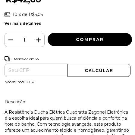
10
x de
R$5,05
Ver mais detalhes
ALTERAR CEP
Entregas para o CEP:
Meios de envio
CALCULAR
Não sei meu CEP
Descrição
A Resistência Ducha Elétrica Quadratta Zagonel Eletrônica
é a escolha ideal para quem busca eficiência e conforto na
hora do banho. Com tecnologia avançada, este produto
oferece um aquecimento rápido e homogêneo, garantindo