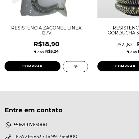
RESISTENCIA ZAGONEL LINEA
RESISTENC
127V
GORDUCHA 3T
R$18,90
R$21,82
4
x de
R$5,24
4
x de
Entre em contato
5516991766000
16 3721-4833 / 16 99176-6000