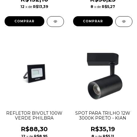
12
x de
R$13,39
8
x de
R$5,27
REFLETOR BIVOLT 100W
SPOT PARA TRILHO 12W
VERDE PHILBRA
3000K PRETO - KIAN
R$88,30
R$35,19
12
x de
R$8,95
8
x de
R$5,11