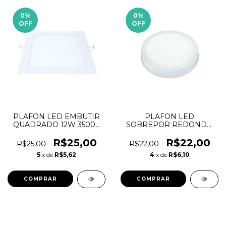
0
%
0
%
OFF
OFF
PLAFON LED EMBUTIR
PLAFON LED
QUADRADO 12W 3500K
SOBREPOR REDONDO
XL POWER
12W 6500K BWX
R$25,00
R$22,00
R$25,00
R$22,00
5
x de
R$5,62
4
x de
R$6,10