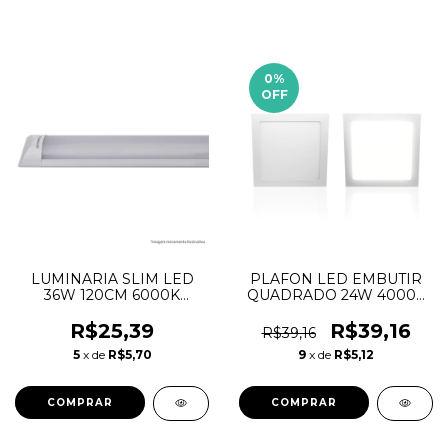
0
%
OFF
LUMINARIA SLIM LED
PLAFON LED EMBUTIR
36W 120CM 6000K
QUADRADO 24W 4000K
BIVOLT - EMPALUX
LUX TASCHIBRA
R$25,39
R$39,16
R$39,16
5
x de
R$5,70
9
x de
R$5,12