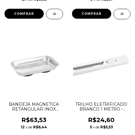
BANDEJA MAGNETICA
TRILHO ELETRIFICADO
RETANGULAR INOX
BRANCO 1 METRO -
140X240MM VONDER
AVANT
R$63,53
R$24,60
12
x de
R$6,44
5
x de
R$5,53