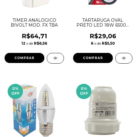
TIMER ANALOGICO
TARTARUGA OVAL
BIVOLT MOD. FX TBA
PRETO LED 18W 6500K
IP65 BIVOLT - KIAN
R$64,71
R$29,06
12
x de
R$6,56
6
x de
R$5,50
0
%
0
%
OFF
OFF