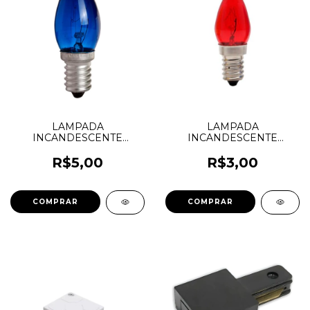
LAMPADA
LAMPADA
INCANDESCENTE
INCANDESCENTE
CHUPETA 7W E14 AZUL
CHUPETA 7W E14
127V - KIAN
VERMELHA 127V - KIAN
R$5,00
R$3,00