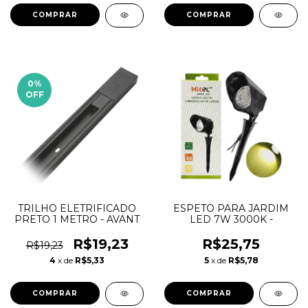
0
%
OFF
TRILHO ELETRIFICADO
ESPETO PARA JARDIM
PRETO 1 METRO - AVANT
LED 7W 3000K -
R$19,23
R$25,75
R$19,23
4
x de
R$5,33
5
x de
R$5,78