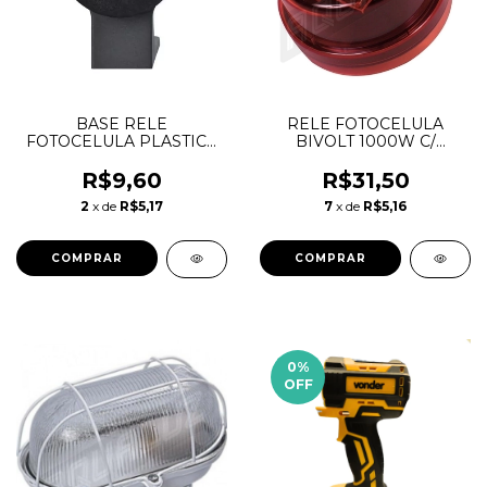
BASE RELE
RELE FOTOCELULA
FOTOCELULA PLASTICA
BIVOLT 1000W C/
15A127V/10A220VBS2
TOMADA MARGIRIUS
MARGIRIUS
RFE-131
R$9,60
R$31,50
2
x de
R$5,17
7
x de
R$5,16
0
%
OFF