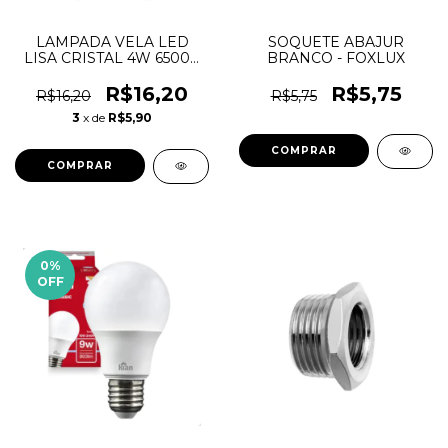
LAMPADA VELA LED
SOQUETE ABAJUR
LISA CRISTAL 4W 6500K
BRANCO - FOXLUX
E27 BIVOLT CTB
R$16,20
R$5,75
R$16,20
R$5,75
3
x de
R$5,90
0
%
OFF