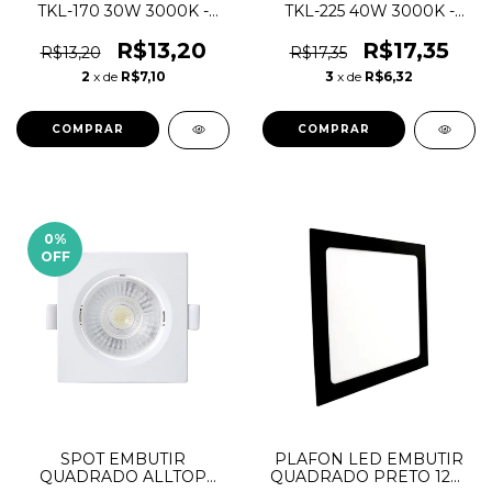
TKL-170 30W 3000K -
TKL-225 40W 3000K -
TASCHIBRA
TASCHIBRA
R$13,20
R$17,35
R$13,20
R$17,35
2
x de
R$7,10
3
x de
R$6,32
0
%
OFF
SPOT EMBUTIR
PLAFON LED EMBUTIR
QUADRADO ALLTOP
QUADRADO PRETO 12W