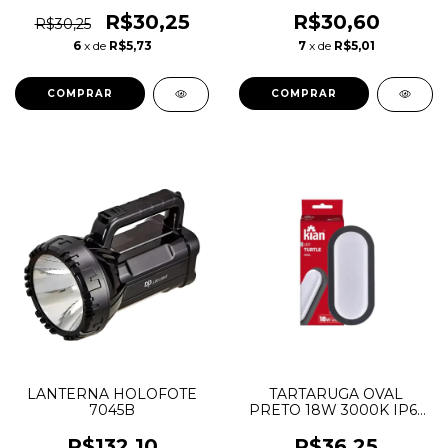
LED PAR30 10W 6500K
6500K LUMANTI
45 - TASCHIBRA
R$30,25
R$30,60
R$30,25
6
x de
R$5,73
7
x de
R$5,01
LANTERNA HOLOFOTE
TARTARUGA OVAL
7045B
PRETO 18W 3000K IP65
BIVOLT KIAN
R$132,10
R$36,25