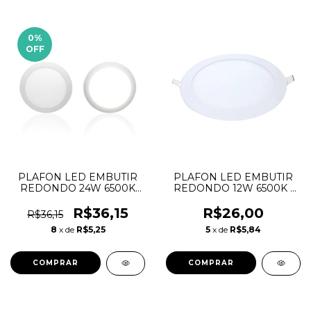
0
%
OFF
PLAFON LED EMBUTIR
PLAFON LED EMBUTIR
REDONDO 24W 6500K
REDONDO 12W 6500K -
LUX TASCHIBRA
AVANT
R$36,15
R$26,00
R$36,15
8
x de
R$5,25
5
x de
R$5,84