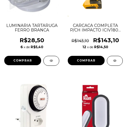
LUMINARIA TARTARUGA
CARCACA COMPLETA
FERRO BRANCA
P/CH IMPACTO ICIV1807
- 9318180701
R$28,50
R$143,10
R$143,10
6
x de
R$5,40
12
x de
R$14,50