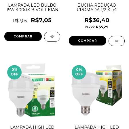
LAMPADA LED BULBO
BUCHA REDUÇÃO
15W 4000K BIVOLT KIAN
CROMADA 1/2 X 1/4
R$7,05
R$36,40
R$7,05
8
x de
R$5,29
0
%
0
%
OFF
OFF
LAMPADA HIGH LED
LAMPADA HIGH LED