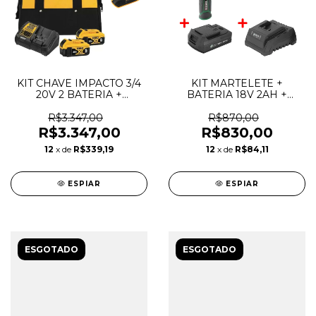
KIT CHAVE IMPACTO 3/4
KIT MARTELETE +
20V 2 BATERIA +
BATERIA 18V 2AH +
CARREG + BOLSA
CARREGADOR - DWT
DEWALT
R$3.347,00
R$870,00
R$3.347,00
R$830,00
12
x de
R$339,19
12
x de
R$84,11
ESPIAR
ESPIAR
ESGOTADO
ESGOTADO