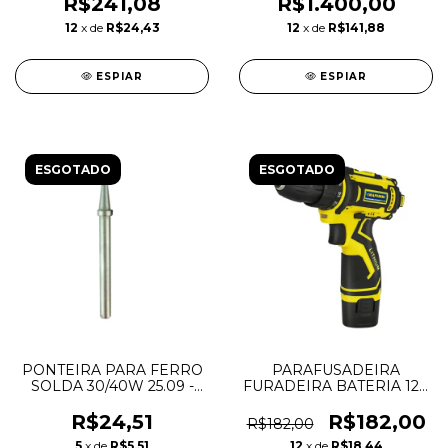
VONDER
R$241,08
R$1.400,00
12
x de
R$24,43
12
x de
R$141,88
ESPIAR
ESPIAR
ESGOTADO
ESGOTADO
PONTEIRA PARA FERRO
PARAFUSADEIRA
SOLDA 30/40W 25.09 -
FURADEIRA BATERIA 12V
FOXLUX
1.3AH +MALETA
CHIAPERINI
R$24,51
R$182,00
R$182,00
5
x de
R$5,51
12
x de
R$18,44