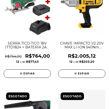
SERRA TICO-TICO 18V
CHAVE IMPACTO 1/2 20V
ITTD1824 + BATERIA 2AH
MAX LI-ION 540Nm
+ CARREGADOR DWT
DCF889B - S/BAT
S/CARR - DEWALT
R$764,00
R$2.005,12
R$764,00
12
x de
R$77,43
12
x de
R$203,20
ESPIAR
ESPIAR
ESGOTADO
ESGOTADO