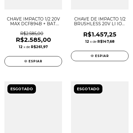
CHAVE IMPACTO 1/2 20V
CHAVE DE IMPACTO 1/2
MAX DCF894B + BAT.
BRUSHLESS 20V LI ION
5AH + CARREG BIVOLT
MAX - DCF894B-B3
R$2.585,00
R$1.457,25
R$2.585,00
12
x de
R$147,68
12
x de
R$261,97
ESPIAR
ESPIAR
ESGOTADO
ESGOTADO