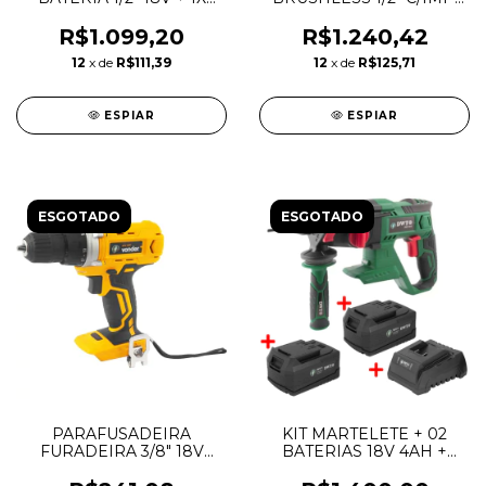
BAT. 4Ah + CARR. DWT
2BAT 2AH +1 CARREG.
BIV. DCD7781D2-BR
R$1.099,20
R$1.240,42
DEWALT
12
x de
R$111,39
12
x de
R$125,71
ESPIAR
ESPIAR
ESGOTADO
ESGOTADO
PARAFUSADEIRA
KIT MARTELETE + 02
FURADEIRA 3/8" 18V
BATERIAS 18V 4AH +
IPFV1820 S/B S/C -
CARREGADOR - DWT