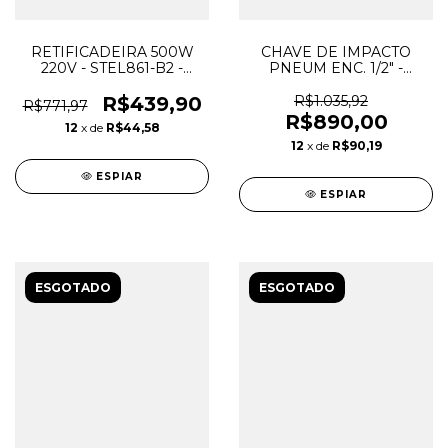
RETIFICADEIRA 500W
CHAVE DE IMPACTO
220V - STEL861-B2 -
PNEUM ENC. 1/2" -
STANLEY
66KGFM - AT2810/16 -
PUMA
R$439,90
R$1.035,92
R$771,97
R$890,00
12
x de
R$44,58
12
x de
R$90,19
ESPIAR
ESPIAR
ESGOTADO
ESGOTADO