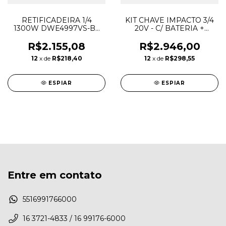
RETIFICADEIRA 1/4
KIT CHAVE IMPACTO 3/4
1300W DWE4997VS-B2
20V - C/ BATERIA +
220V BRUSHLESS -
CARREGADOR - DEWALT
DEWALT
R$2.155,08
R$2.946,00
12
x de
R$218,40
12
x de
R$298,55
ESPIAR
ESPIAR
Entre em contato
5516991766000
16 3721-4833 / 16 99176-6000