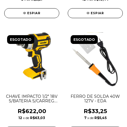
ESPIAR
ESPIAR
ESGOTADO
ESGOTADO
CHAVE IMPACTO 1/2" 18V
FERRO DE SOLDA 40W
S/BATERIA S/CARREG.
127V - EDA
ICIV1807 - VONDER
R$622,00
R$33,25
12
x de
R$63,03
7
x de
R$5,45