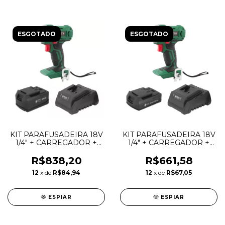
ESGOTADO
ESGOTADO
KIT PARAFUSADEIRA 18V
KIT PARAFUSADEIRA 18V
1/4" + CARREGADOR +
1/4" + CARREGADOR +
BATERIA 4AH - DWT
BATERIA 2AH - DWT
R$838,20
R$661,58
12
x de
R$84,94
12
x de
R$67,05
ESPIAR
ESPIAR