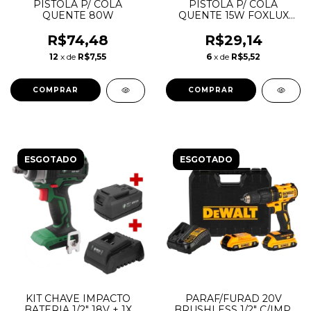
PISTOLA P/ COLA
PISTOLA P/ COLA
QUENTE 80W
QUENTE 15W FOXLUX
26.01
R$74,48
R$29,14
12
x de
R$7,55
6
x de
R$5,52
ESGOTADO
ESGOTADO
KIT CHAVE IMPACTO
PARAF/FURAD 20V
BATERIA 1/2" 18V + 1X
BRUSHLESS 1/2" C/IMP.