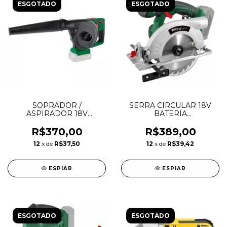
ESGOTADO
ESGOTADO
SOPRADOR /
SERRA CIRCULAR 18V
ASPIRADOR 18V
BATERIA
ISAD1823 - S/BATERIA
INTERCAMBIAVEL
S/CARREG - DWT
ISCD1831 - DWT
R$370,00
R$389,00
12
x de
R$37,50
12
x de
R$39,42
ESPIAR
ESPIAR
ESGOTADO
ESGOTADO