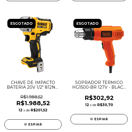
ESGOTADO
ESGOTADO
CHAVE DE IMPACTO
SOPRADOR TERMICO
BATERIA 20V 1/2" 812NM
HG1500-BR 127V - BLACK
DCF892B S/BAT DEWALT
DECKER
R$1.988,52
R$302,92
R$1.988,52
12
x de
R$30,70
12
x de
R$201,52
ESPIAR
ESPIAR