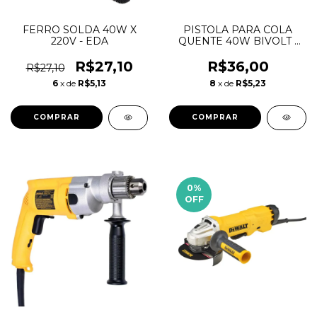
FERRO SOLDA 40W X
PISTOLA PARA COLA
220V - EDA
QUENTE 40W BIVOLT -
EDA
R$27,10
R$36,00
R$27,10
6
x de
R$5,13
8
x de
R$5,23
0
%
OFF