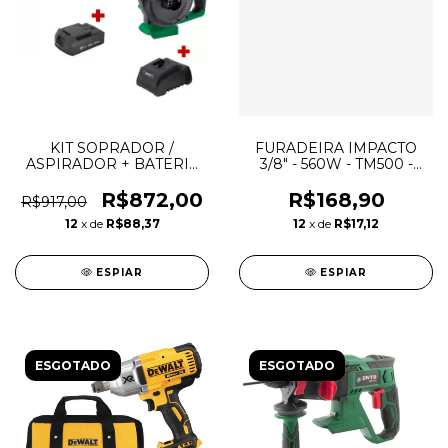
KIT SOPRADOR /
FURADEIRA IMPACTO
ASPIRADOR + BATERIA
3/8" - 560W - TM500 -
18V 4AH + CARREGADOR
127V - BLACK DECKER
DWT
R$872,00
R$168,90
R$917,00
12
x de
R$88,37
12
x de
R$17,12
ESPIAR
ESPIAR
ESGOTADO
ESGOTADO