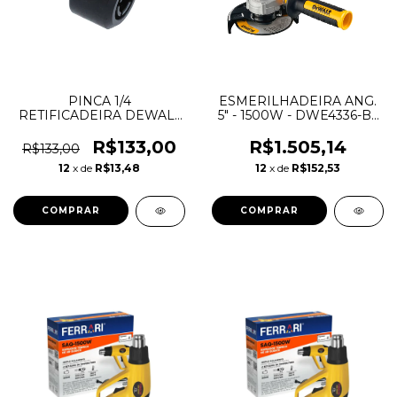
PINCA 1/4
ESMERILHADEIRA ANG.
RETIFICADEIRA DEWALT
5" - 1500W - DWE4336-B2
N785197 DW888
- 220V - DEWALT
R$133,00
R$1.505,14
R$133,00
12
x de
R$13,48
12
x de
R$152,53