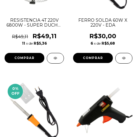
RESISTENCIA 4T 220V
FERRO SOLDA 60W X
6800W - SUPER DUCHA/
220V - EDA
KIBANHO/BANHO
NOSSO/EVIDENCE/ELEGANCE/
R$49,11
R$30,00
R$49,11
- FAME
11
x de
R$5,36
6
x de
R$5,68
0
%
OFF