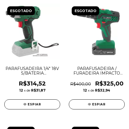
ESGOTADO
ESGOTADO
PARAFUSADEIRA 1/4" 18V
PARAFUSADEIRA /
S/BATERIA
FURADEIRA IMPACTO
S/CARREGADOR
BATERIA 12V
IPD1818I - DWT
CARREGADOR DWT
R$314,52
R$325,00
R$400,00
12
x de
R$31,87
12
x de
R$32,94
ESPIAR
ESPIAR