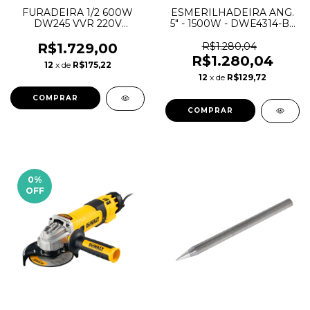
FURADEIRA 1/2 600W
ESMERILHADEIRA ANG.
DW245 VVR 220V
5" - 1500W - DWE4314-B2
DEWALT
- 220V - DEWALT
R$1.729,00
R$1.280,04
R$1.280,04
12
x de
R$175,22
12
x de
R$129,72
COMPRAR
0
%
OFF