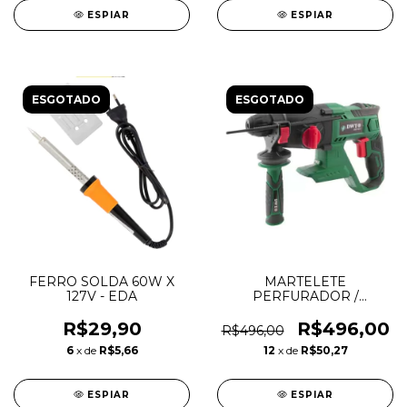
ESPIAR
ESPIAR
ESGOTADO
ESGOTADO
FERRO SOLDA 60W X
MARTELETE
127V - EDA
PERFURADOR /
ROMPEDOR 18V S/B S/C
- IMD1815 - DWT
R$29,90
R$496,00
R$496,00
6
x de
R$5,66
12
x de
R$50,27
ESPIAR
ESPIAR