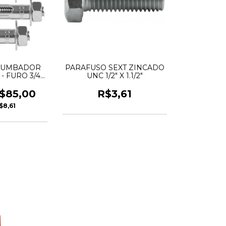
CHUMBADOR
PARAFUSO SEXT ZINCADO
 - FURO 3/4"
UNC 1/2" X 1.1/2"
ORA
$85,00
R$3,61
$8,61