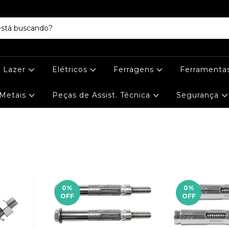
e Lazer
Elétricos
Ferragens
Ferramenta
Metais
Peças de Assist. Técnica
Segurança
0
%
0
%
OFF
OFF