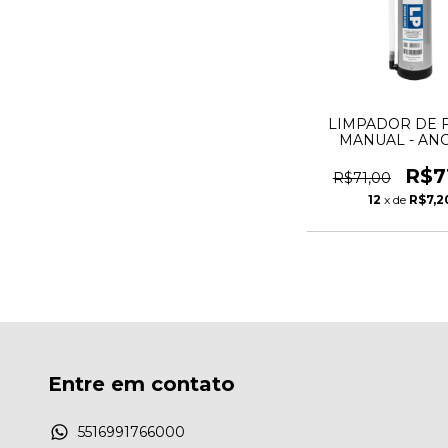
LIMPADOR DE 
MANUAL - AN
R$7
R$71,00
12
x de
R$7,2
Entre em contato
5516991766000