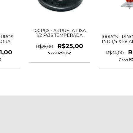
100PÇS - ARRUELA LISA
1/2 F436 TEMPERADA
FUROS
100PÇS - PIN
OXIDADA - ANCORA
CORA
IND 1/4 X 28 
R$25,00
23MM A
R$25,00
1,00
R
R$34,00
5
x de
R$5,62
0
7
x de
R