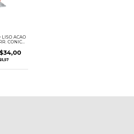
O LISO ACAO
ARR. CONICA
NCORA
$34,00
$5,57