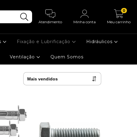
0
Atendimento
Minha conta
Meu carrinho
s
Fixação e Lubrificação
Hidráulicos
Ventilação
Quem Somos