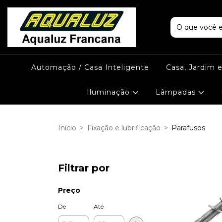
Automação / Casa Inteligente
Casa, Jardim 
Iluminação
Lâmpadas
Início
>
Fixação e lubrificação
>
Parafusos
Filtrar por
Preço
De
Até