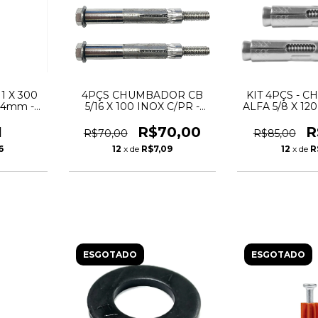
1 X 300
4PÇS CHUMBADOR CB
KIT 4PÇS - 
24mm -
5/16 X 100 INOX C/PR -
ALFA 5/8 X 120
CORA
FURO 1/2" PPA INOX
- ANC
1
R$70,00
R
R$70,00
R$85,00
6
12
x de
R$7,09
12
x de
R
ESGOTADO
ESGOTADO