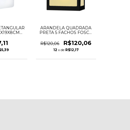
ETANGULAR
ARANDELA QUADRADA
2X19X8CM
PRETA 5 FACHOS FOSCO
NCA
E-27
,11
R$120,06
R$120,06
$5,39
12
x de
R$12,17