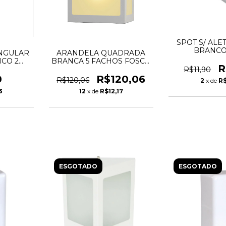
SPOT S/ ALE
BRANCO
NGULAR
ARANDELA QUADRADA
CO 2
BRANCA 5 FACHOS FOSCO
R
E-27
R$11,90
0
R$120,06
R$120,06
2
x de
R
3
12
x de
R$12,17
ESGOTADO
ESGOTADO