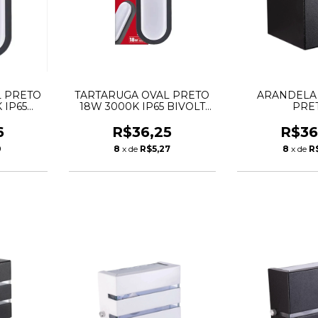
L PRETO
TARTARUGA OVAL PRETO
ARANDELA 
 IP65
18W 3000K IP65 BIVOLT
PRE
AN
KIAN
6
R$36,25
R$36
0
8
x de
R$5,27
8
x de
R