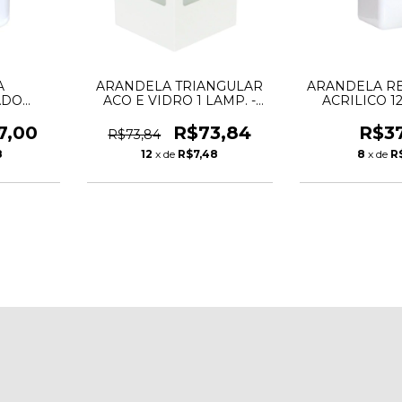
A
ARANDELA TRIANGULAR
ARANDELA R
ADO
ACO E VIDRO 1 LAMP. -
ACRILICO 1
9X8CM
SKYLUX
BRA
7,00
R$73,84
R$37
R$73,84
8
12
x de
R$7,48
8
x de
R