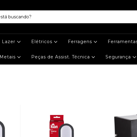
e Lazer
Elétricos
Ferragens
Ferramenta
Metais
Peças de Assist. Técnica
Segurança