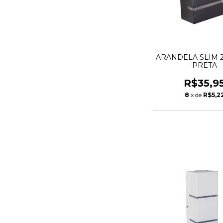
ARANDELA SLIM 2
PRETA
R$35,9
8
x de
R$5,2