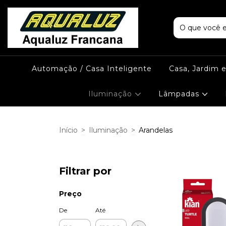
Automação / Casa Inteligente
Casa, Jardim 
Iluminação
Lâmpadas
Início
>
Iluminação
>
Arandelas
Filtrar por
Preço
De
Até