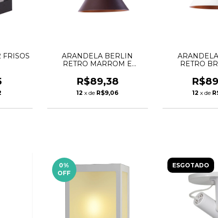
 FRISOS
ARANDELA BERLIN
ARANDELA
RETRO MARROM E
RETRO BR
DOURADO
DOUR
5
R$89,38
R$89
2
12
x de
R$9,06
12
x de
R
0
%
ESGOTADO
OFF