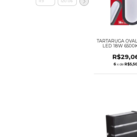
TARTARUGA OVA
LED 18W 6500K
BIVOLT - KI
R$29,0
6
x de
R$5,5