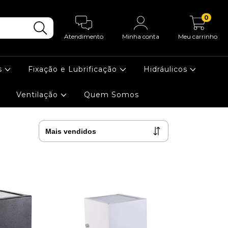
0
Atendimento
Minha conta
Meu carrinho
s
Fixação e Lubrificação
Hidráulicos
Ventilação
Quem Somos