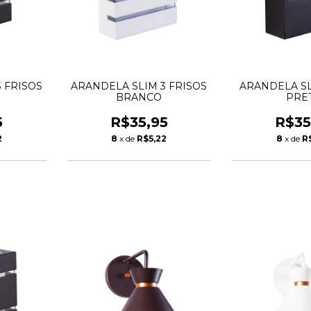
 FRISOS
ARANDELA SLIM 3 FRISOS
ARANDELA SL
BRANCO
PRE
5
R$35,95
R$35
2
8
x de
R$5,22
8
x de
R