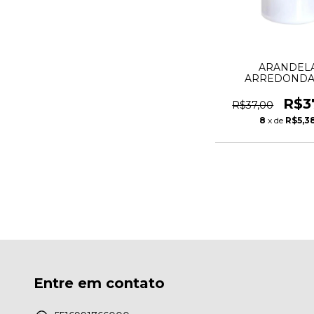
ARANDEL
ARREDOND
ACRILICO 12X1
BRANCA
R$3
R$37,00
8
x de
R$5,3
Entre em contato