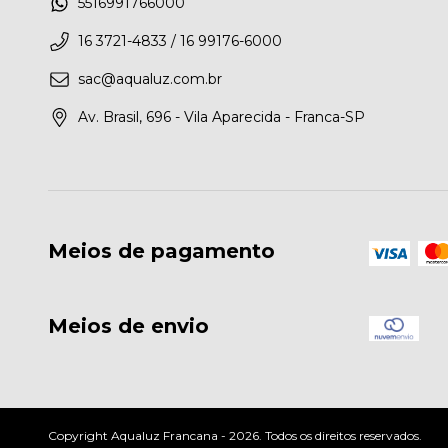
5516991766000
16 3721-4833 / 16 99176-6000
sac@aqualuz.com.br
Av. Brasil, 696 - Vila Aparecida - Franca-SP
Meios de pagamento
Meios de envio
Copyright Aqualuz Francana - 2026. Todos os direitos reservados.