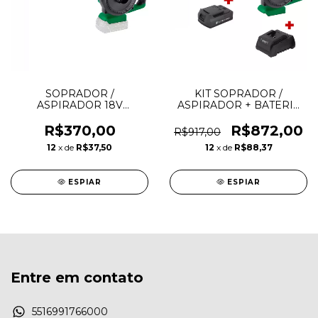
SOPRADOR /
KIT SOPRADOR /
ASPIRADOR 18V
ASPIRADOR + BATERIA
ISAD1823 - S/BATERIA
18V 4AH + CARREGADOR
S/CARREG - DWT
DWT
R$370,00
R$872,00
R$917,00
12
x de
R$37,50
12
x de
R$88,37
ESPIAR
ESPIAR
Entre em contato
5516991766000