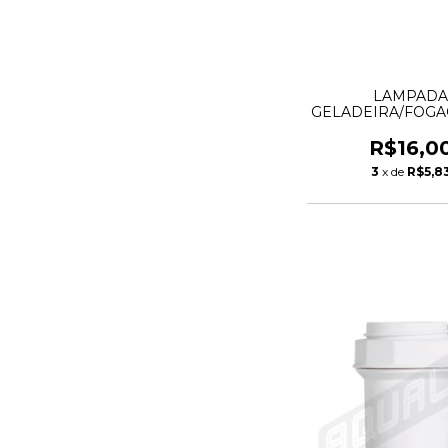
LAMPAD
GELADEIRA/FOGA
ONDAS E27 40W
THOMPSO
R$16,0
3
x de
R$5,8