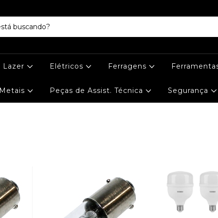
e Lazer
Elétricos
Ferragens
Ferramenta
Metais
Peças de Assist. Técnica
Segurança