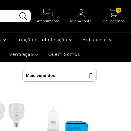
0
Atendimento
Minha conta
Meu carrinho
s
Fixação e Lubrificação
Hidráulicos
Ventilação
Quem Somos