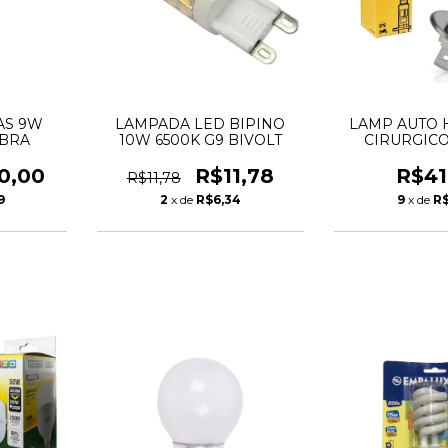
AS 9W
LAMPADA LED BIPINO
LAMP AUTO H
IBRA
10W 6500K G9 BIVOLT
CIRURGICO
0,00
R$11,78
R$41
R$11,78
9
2
x de
R$6,34
9
x de
R