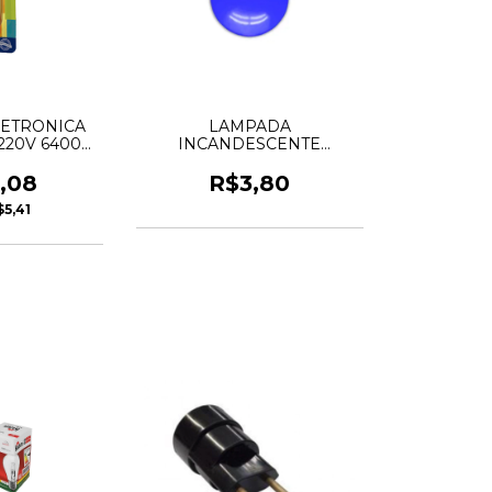
ETRONICA
LAMPADA
220V 6400K
INCANDESCENTE
LUX
BOLINHA 15W AZUL 127V
E-27
,08
R$3,80
$5,41