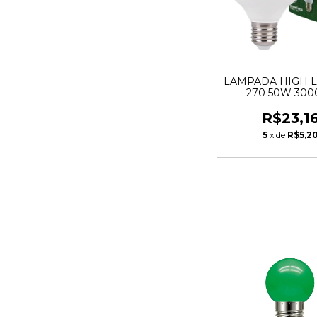
LAMPADA HIGH L
270 50W 300
TASCHIBR
R$23,1
5
x de
R$5,2