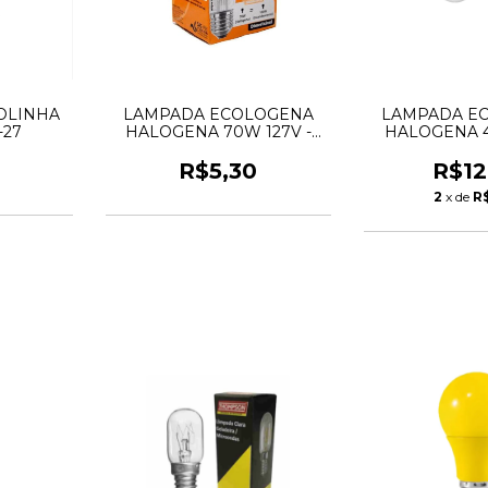
OLINHA
LAMPADA ECOLOGENA
LAMPADA E
-27
HALOGENA 70W 127V -
HALOGENA 4
FOXLUX
KIA
0
R$5,30
R$12
2
x de
R