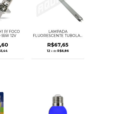
1 P/ FOCO
LAMPADA
 55W 12V
FLUORESCENTE TUBOLAR
18/20W T8 GERMICIDA
,60
R$67,65
$5,44
12
x de
R$6,86