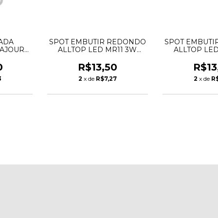
ADA
SPOT EMBUTIR REDONDO
SPOT EMBUTI
BAJOUR
ALLTOP LED MR11 3W
ALLTOP LED
RCA DE
3000K - TASCHIBRA
6500K - T
0
R$13,50
R$13
3
2
x de
R$7,27
2
x de
R