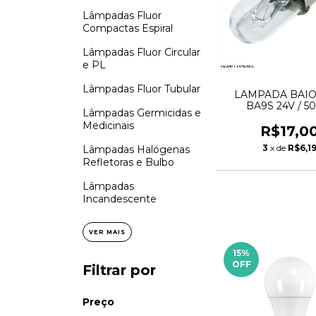
Lâmpadas Fluor
Compactas Espiral
Lâmpadas Fluor Circular
e PL
Lâmpadas Fluor Tubular
LAMPADA BAI
BA9S 24V / 5
Lâmpadas Germicidas e
Medicinais
R$17,0
3
x de
R$6,1
Lâmpadas Halógenas
Refletoras e Bulbo
Lâmpadas
Incandescente
VER MAIS
15
%
OFF
Filtrar por
Preço