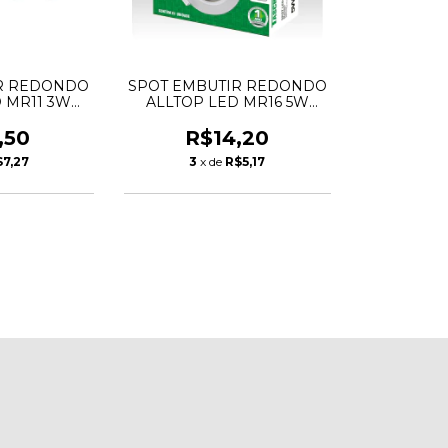
R REDONDO
SPOT EMBUTIR REDONDO
 MR11 3W
ALLTOP LED MR16 5W
ASCHIBRA
3000K - TASCHIBRA
,50
R$14,20
$7,27
3
x de
R$5,17