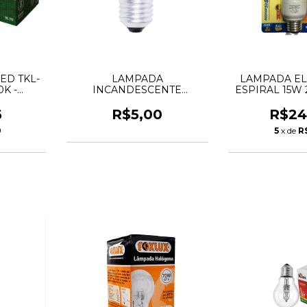
ED TKL-
LAMPADA
LAMPADA EL
0K -
INCANDESCENTE
ESPIRAL 15W 
A
BOLINHA 15W 127V
EMPA
LEITOSA
6
R$5,00
R$24
0
5
x de
R