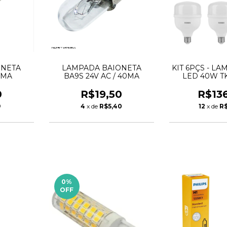
ONETA
LAMPADA BAIONETA
KIT 6PÇS - L
0MA
BA9S 24V AC / 40MA
LED 40W TK
6500K TA
0
R$19,50
R$13
9
4
x de
R$5,40
12
x de
R$
0
%
OFF