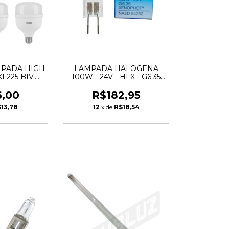
AMPADA HIGH
LAMPADA HALOGENA
L225 BIV.
100W - 24V - HLX - G6.35
SCHIBRA
64638
6,00
R$182,95
13,78
12
x de
R$18,54