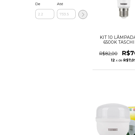
De
Até
KIT 10 LÂMPAD
6500K TASCH
R$7
R$82,00
12
x de
R$7,0