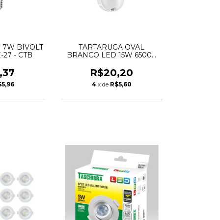
 7W BIVOLT
TARTARUGA OVAL
27 - CTB
BRANCO LED 15W 6500K
IP65 BIVOLT - LEDBEE
,37
R$20,20
$5,96
4
x de
R$5,60