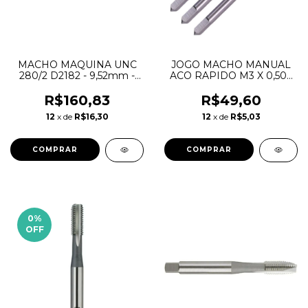
MACHO MAQUINA UNC
JOGO MACHO MANUAL
280/2 D2182 - 9,52mm -
ACO RAPIDO M3 X 0,50 -
3/8" x 16 - OSG
D352 - JG3 - HTOM
R$160,83
R$49,60
12
x de
R$16,30
12
x de
R$5,03
0
%
OFF