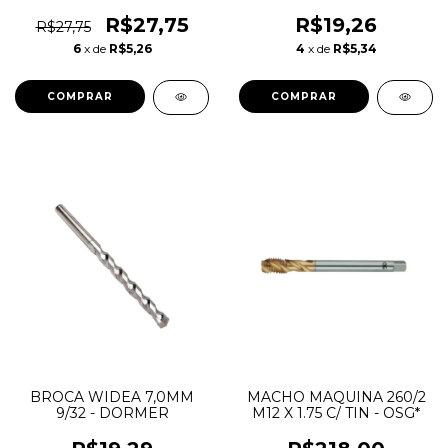
DORMER
R$27,75
R$19,26
R$27,75
6
x de
R$5,26
4
x de
R$5,34
BROCA WIDEA 7,0MM
MACHO MAQUINA 260/2
9/32 - DORMER
M12 X 1.75 C/ TIN - OSG*