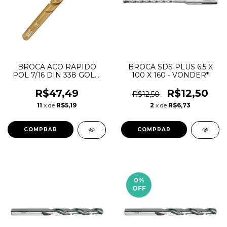
BROCA ACO RAPIDO
BROCA SDS PLUS 6,5 X
POL 7/16 DIN 338 GOLD
100 X 160 - VONDER*
FERROUS DEWALT
R$47,49
R$12,50
R$12,50
11
x de
R$5,19
2
x de
R$6,73
0
%
OFF