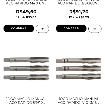
ACO RAPIDO M4 X 0,7 -
ACO RAPIDO 3/8X16UNC
D352 HSS - JG3 - HTOM
- D351 - JG3 - HTOM
R$49,60
R$91,70
12
x de
R$5,03
12
x de
R$9,29
JOGO MACHO MANUAL
JOGO MACHO MANUAL
ACO RAPIDO 5/16" X
ACO RAPIDO N10- 3/16 X