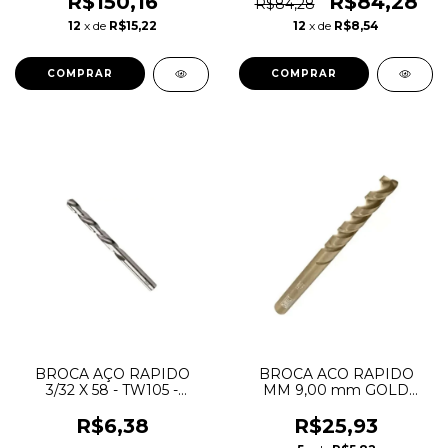
R$150,16
R$84,28
R$84,28
12
x de
R$15,22
12
x de
R$8,54
BROCA AÇO RAPIDO
BROCA ACO RAPIDO
3/32 X 58 - TW105 -
MM 9,00 mm GOLD
TWILL*
FERROUS DEWALT*
R$6,38
R$25,93