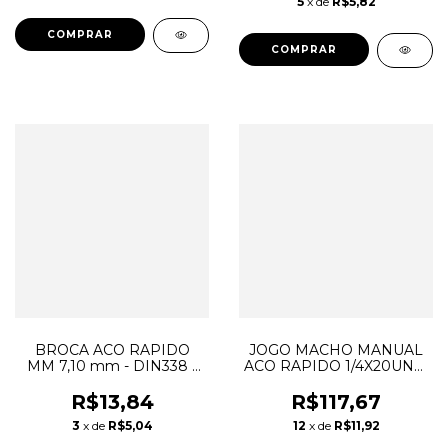
5
x de
R$5,82
BROCA ACO RAPIDO
JOGO MACHO MANUAL
MM 7,10 mm - DIN338 -
ACO RAPIDO 1/4X20UNC-
A114 - DORMER*
DIN352-JG2-DORMER
R$13,84
R$117,67
3
x de
R$5,04
12
x de
R$11,92