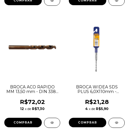
BROCA ACO RAPIDO
BROCA WIDEA SDS
MM 13,50 mm - DIN 338 -
PLUS 6,0X110mm -
GOLD FERROUS
1929697 - IRWIN*
DEWALT*
R$72,02
R$21,28
12
x de
R$7,30
4
x de
R$5,90