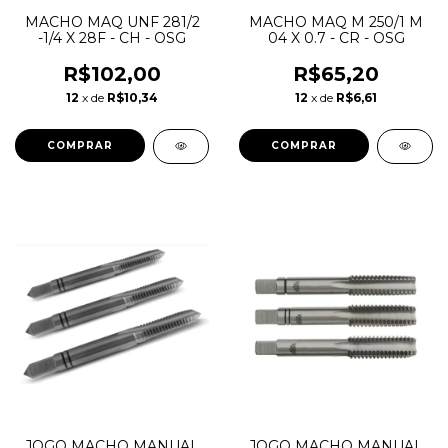
MACHO MAQ UNF 281/2
MACHO MAQ M 250/1 M
-1/4 X 28F - CH - OSG
04 X 0.7 - CR - OSG
R$102,00
R$65,20
12
x de
R$10,34
12
x de
R$6,61
JOGO MACHO MANUAL
JOGO MACHO MANUAL