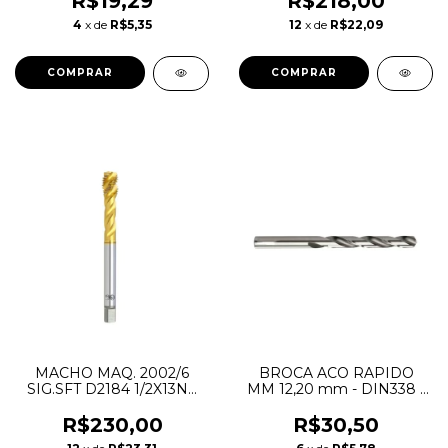
R$19,29
R$218,00
4
x de
R$5,35
12
x de
R$22,09
MACHO MAQ. 2002/6
BROCA ACO RAPIDO
SIG.SFT D2184 1/2X13NC
MM 12,20 mm - DIN338 -
2BX TIN - OSG
HTOM
R$230,00
R$30,50