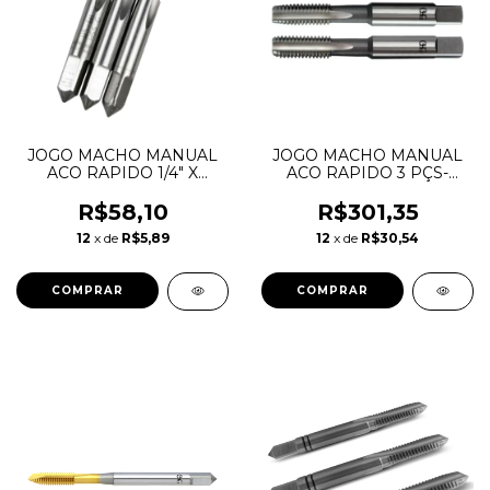
JOGO MACHO MANUAL
JOGO MACHO MANUAL
ACO RAPIDO 1/4" X
ACO RAPIDO 3 PÇS-
20UNC - D351 - HTOM
M12X1,75 -D352 HSS - OSG
R$58,10
R$301,35
12
x de
R$5,89
12
x de
R$30,54