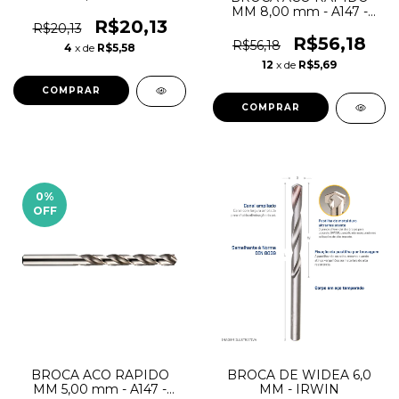
MM 8,00 mm - A147 -
R$20,13
DORMER
R$20,13
R$56,18
R$56,18
4
x de
R$5,58
12
x de
R$5,69
0
%
OFF
BROCA ACO RAPIDO
BROCA DE WIDEA 6,0
MM 5,00 mm - A147 -
MM - IRWIN