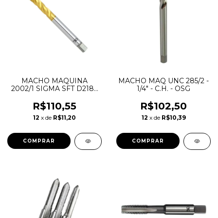
MACHO MAQUINA
MACHO MAQ UNC 285/2 -
2002/1 SIGMA SFT D2184
1/4" - C.H. - OSG
N10X24NC - 2BX TIN -
OSG
R$110,55
R$102,50
12
x de
R$11,20
12
x de
R$10,39