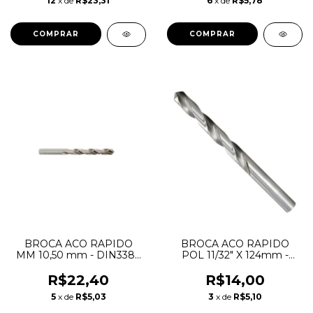
12
x de
R$23,31
6
x de
R$5,78
BROCA ACO RAPIDO
BROCA ACO RAPIDO
MM 10,50 mm - DIN338 -
POL 11/32" X 124mm -
HTOM
HTOM
R$22,40
R$14,00
5
x de
R$5,03
3
x de
R$5,10