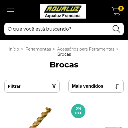
0
Início
>
Ferramentas
>
Acessórios para Ferramentas
>
Brocas
Brocas
Filtrar
0
%
OFF