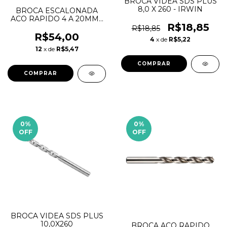
BROCA VIDEA SDS PLUS
8,0 X 260 - IRWIN
BROCA ESCALONADA
ACO RAPIDO 4 A 20MM -
R$18,85
EDA
R$18,85
R$54,00
4
x de
R$5,22
12
x de
R$5,47
0
%
0
%
OFF
OFF
BROCA VIDEA SDS PLUS
10,0X260
BROCA ACO RAPIDO