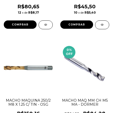
18UNC - D351 - JG3 -
24UNC - D351 - JG3 -
HTOM
HTOM
R$80,65
R$45,50
12
x de
R$8,17
10
x de
R$5,40
0
%
OFF
MACHO MAQUINA 250/2
MACHO MAQ MM CH M5
M8 X 1.25 C/ TIN - OSG
MA - DORMER