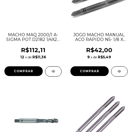
MACHO MAQ 2000/1 A-
JOGO MACHO MANUAL
SIGMA POT D2182 1/4X20
ACO RAPIDO N5- 1/8 X
UNC 2BX TIN - OSG
40UNC - D351 - HTOM
R$112,11
R$42,00
12
x de
R$11,36
9
x de
R$5,49