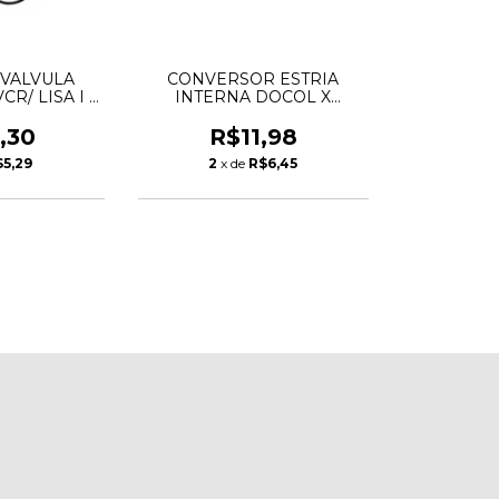
 VALVULA
CONVERSOR ESTRIA
CR/ LISA I 1
INTERNA DOCOL X
YDRA
EXTERNA DECA
,30
R$11,98
$5,29
2
x de
R$6,45