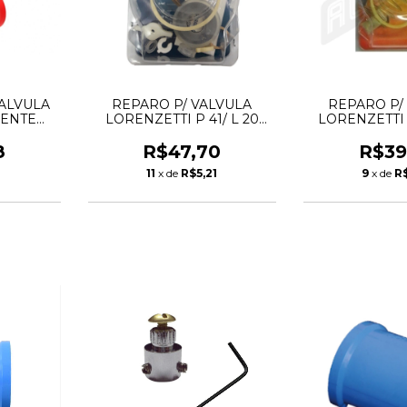
ALVULA
REPARO P/ VALVULA
REPARO P/
IENTE
LORENZETTI P 41/ L 20
LORENZETTI 
LORENZETTI
LORENZ
8
R$47,70
R$39
1
11
x de
R$5,21
9
x de
R