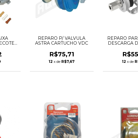
IXA
REPARO P/ VALVULA
REPARO PAR
ECOTE
ASTRA CARTUCHO VDC
DESCARGA DO
FN/AS
BLUK
2
R$75,71
R$55
0
12
x de
R$7,67
12
x de
R