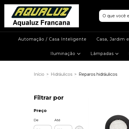
Automação / Casa Inteligente
Casa, Jardim 
Iluminação
Lâmpadas
Início
>
Hidráulicos
>
Reparos hidráulicos
Filtrar por
Preço
De
Até