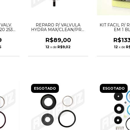
VALV.
REPARO P/ VALVULA
KIT FACIL P/ 
20 2530
HYDRA MAX/CLEAN/PRO
EM 1 B
2550 HYDRA 4686.325
9
R$89,00
R$13
5
12
x de
R$9,02
12
x de
R$
ESGOTADO
ESGOTADO