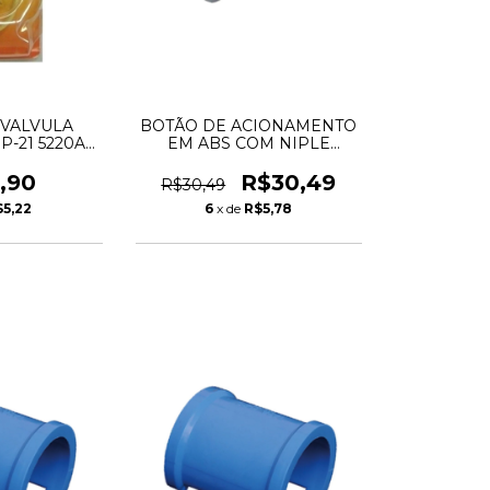
 VALVULA
BOTÃO DE ACIONAMENTO
P-21 5220A
EM ABS COM NIPLE
ETTI
METAL PRIMOR APOS 81
,90
R$30,49
R$30,49
$5,22
6
x de
R$5,78