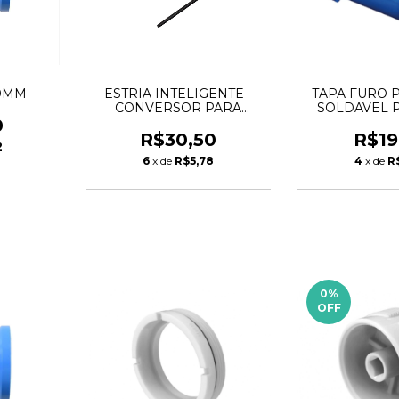
50MM
ESTRIA INTELIGENTE -
TAPA FURO 
CONVERSOR PARA
SOLDAVEL 
PADRÃO DECA DE
0
TORNEIRAS
R$30,50
R$19
2
6
x de
R$5,78
4
x de
R
0
%
OFF