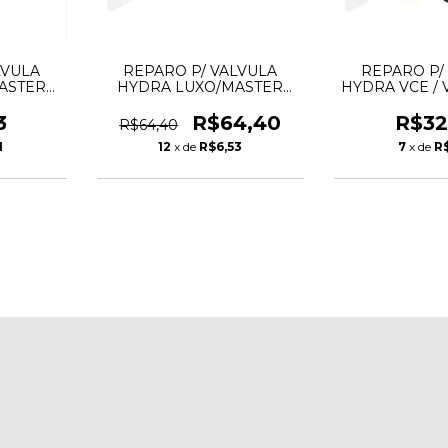
LVULA
REPARO P/ VALVULA
REPARO P/
ASTER
HYDRA LUXO/MASTER
HYDRA VCE / V
924
HYDRA 1 1/4
1/4 H
3
R$64,40
R$32
R$64,40
1
12
x de
R$6,53
7
x de
R