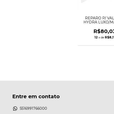
REPARO P/ VA
HYDRA LUXO/M
HYDRA 4686.
R$80,0
12
x de
R$8,1
Entre em contato
5516991766000