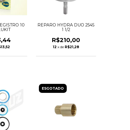
REGISTRO 10
REPARO HYDRA DUO 2545
LUKIT
1 1/2
3,44
R$210,00
13,52
12
x de
R$21,28
ESGOTADO