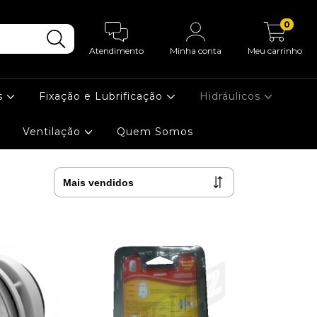
0
Atendimento
Minha conta
Meu carrinho
s
Fixação e Lubrificação
Hidráulicos
Ventilação
Quem Somos