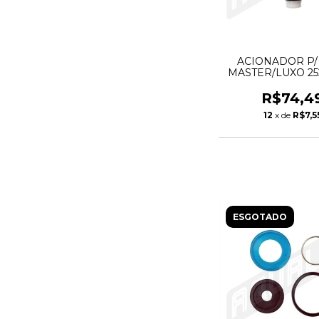
ACIONADOR P/ 
MASTER/LUXO 25
HYDRA
R$74,4
12
x de
R$7,5
ESGOTADO