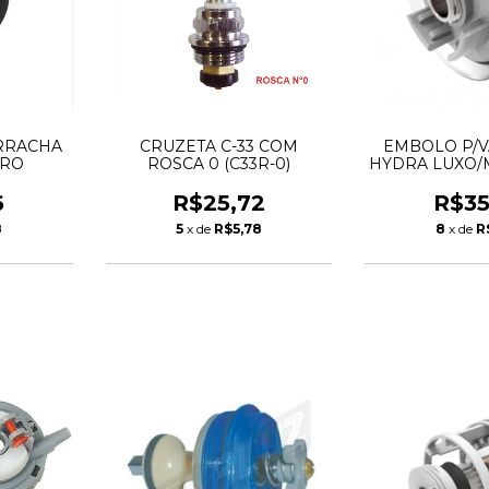
RRACHA
CRUZETA C-33 COM
EMBOLO P/VA
TRO
ROSCA 0 (C33R-0)
HYDRA LUXO/M
6
R$25,72
R$35
8
5
x de
R$5,78
8
x de
R