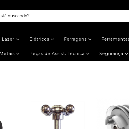
e Lazer
Elétricos
Ferragens
Ferramenta
Metais
Peças de Assist. Técnica
Segurança