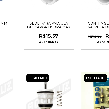
20MM
SEDE PARA VALVULA
CONTRA SE
DESCARGA HYDRA MAX
VALVULA D
2550 - BLUKIT
HYDRA MAX 
R$15,57
R
R$13,09
3
x de
R$5,67
2
x de
R
ESGOTADO
ESGOTADO