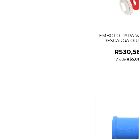
EMBOLO PARA V
DESCARGA OR
45MM
R$30,5
7
x de
R$5,0