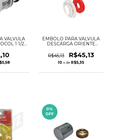
A VALVULA
EMBOLO PARA VALVULA
COL 1 1/2
DESCARGA ORIENTE
IT
40MM
,10
R$45,13
R$45,13
$5,58
10
x de
R$5,35
0
%
OFF