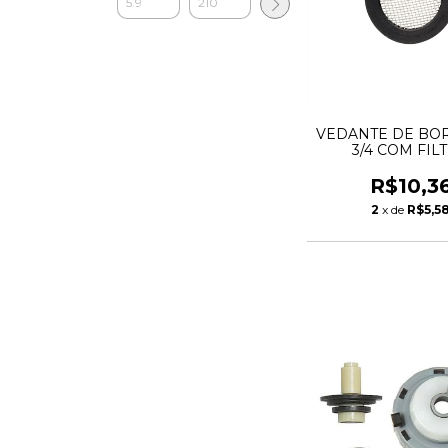
VEDANTE DE BO
3/4 COM FIL
R$10,3
2
x de
R$5,5