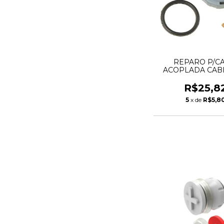
REPARO P/CA
ACOPLADA CAB
UNIVERSAL KED
R$25,8
5
x de
R$5,8