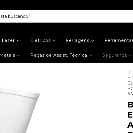
e Lazer
Elétricos
Ferragens
Ferramenta
Metais
Peças de Assist. Técnica
Segurança
Iní
EP
Ca
BO
A
E