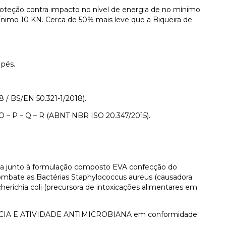
eção contra impacto no nível de energia de no mínimo
nimo 10 KN. Cerca de 50% mais leve que a Biqueira de
pés.
8 / BS/EN 50.321-1/2018).
 O – P – Q – R (ABNT NBR ISO 20.347/2015).
na junto à formulação composto EVA confecção do
ombate as Bactérias Staphylococcus aureus (causadora
cherichia coli (precursora de intoxicações alimentares em
ÁCIA E ATIVIDADE ANTIMICROBIANA em conformidade