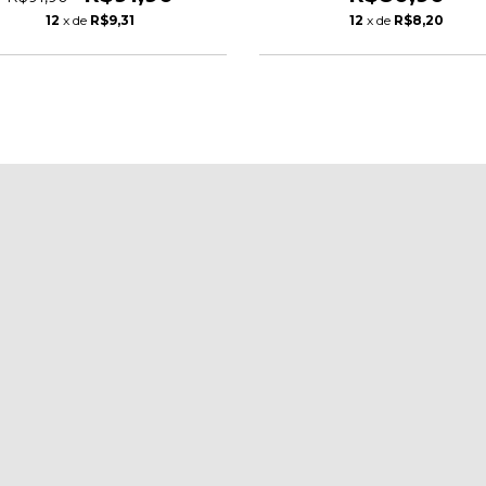
12
x de
R$9,31
12
x de
R$8,20