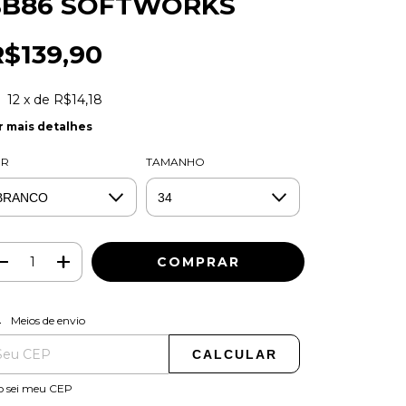
BB86 SOFTWORKS
R$139,90
12
x de
R$14,18
r mais detalhes
OR
TAMANHO
ALTERAR CEP
regas para o CEP:
Meios de envio
CALCULAR
o sei meu CEP