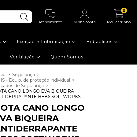
0
Atendimento
Minha conta
Meu carrinho
s
Fixação e Lubrificação
Hidráulicos
Ventilação
Quem Somos
cio
>
Segurança
>
IS - Equip. de proteção individual
>
lçados de Segurança
>
TA CANO LONGO EVA BIQUEIRA
NTIDERRAPANTE BB86 SOFTWORKS
BOTA CANO LONGO
VA BIQUEIRA
ANTIDERRAPANTE