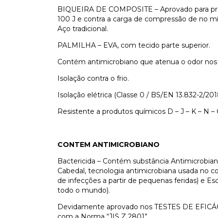
BIQUEIRA DE COMPOSITE – Aprovado para prot
100 J e contra a carga de compressão de no mí
Aço tradicional.
PALMILHA – EVA, com tecido parte superior.
Contém antimicrobiano que atenua o odor nos 
Isolação contra o frio.
Isolação elétrica (Classe 0 / BS/EN 13.832-2/201
Resistente a produtos químicos D – J – K – N –
CONTEM ANTIMICROBIANO
Bactericida – Contém substância Antimicrobia
Cabedal, tecnologia antimicrobiana usada no c
de infecções a partir de pequenas feridas) e Es
todo o mundo).
Devidamente aprovado nos TESTES DE EFIC
com a Norma “JIS Z 2801”.