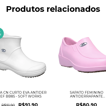
Produtos relacionados
%
F
A CN CURTO EVA ANTIDER
SAPATO FEMININO
EF BB85 - SOFT WORKS
ANTIDERRAPANTE
CONFORTAVEL BB95
SOFTWORKS
R$91,90
R$80,90
R$91,90