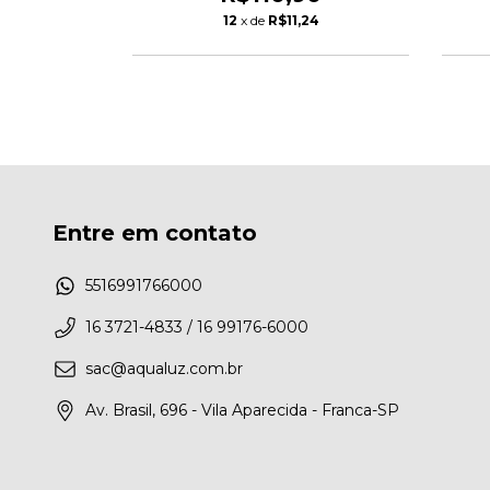
1
12
x de
R$11,24
Entre em contato
5516991766000
16 3721-4833 / 16 99176-6000
sac@aqualuz.com.br
Av. Brasil, 696 - Vila Aparecida - Franca-SP