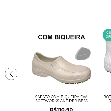
0
OF
TWORKS
SAPATO COM BIQUEIRA EVA
BOT
PALMILHA
SOFTWORKS ANTIDER BB66
R
 BB90
0
R$110,90